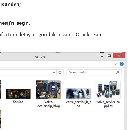
nüsünden;
esi)'ni seçin
.
afta tüm detayları görebileceksiniz. Örnek resim: