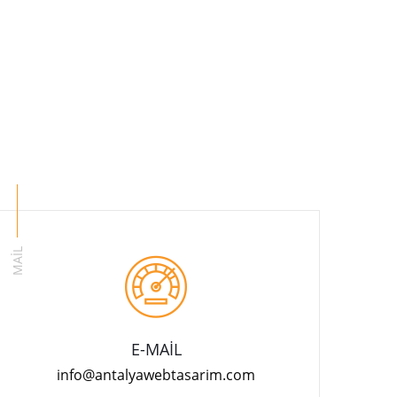
MAİL
E-MAİL
info@antalyawebtasarim.com