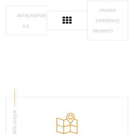
KALKAN
ANTALYASPOR
EXPERIENCE
A.Ş.
PROPERTY
BİZE ULAŞIN