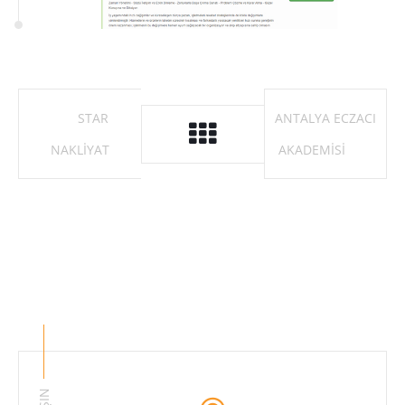
STAR
ANTALYA ECZACI
NAKLIYAT
AKADEMISI