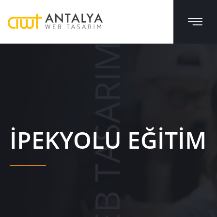
WEB TASARIM
İPEKYOLU EĞITIM