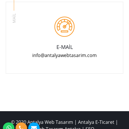
MAİL
E-MAİL
info@antalyawebtasarim.com
© 2020 Antalya Web Tasarım | Antalya E-Ticaret |