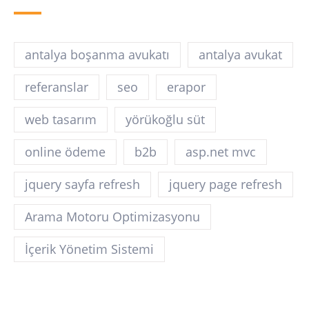
antalya boşanma avukatı
antalya avukat
referanslar
seo
erapor
web tasarım
yörükoğlu süt
online ödeme
b2b
asp.net mvc
jquery sayfa refresh
jquery page refresh
Arama Motoru Optimizasyonu
İçerik Yönetim Sistemi