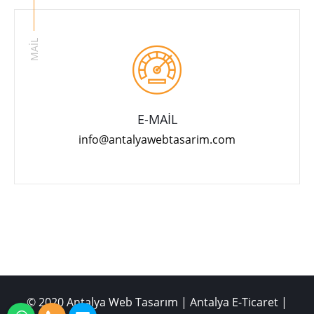
MAİL
E-MAİL
info@antalyawebtasarim.com
© 2020 Antalya Web Tasarım | Antalya E-Ticaret |