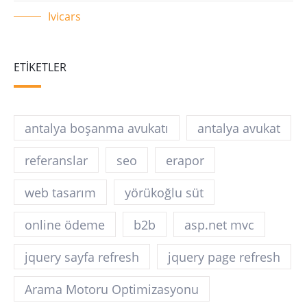
Ivicars
ETIKETLER
antalya boşanma avukatı
antalya avukat
referanslar
seo
erapor
web tasarım
yörükoğlu süt
online ödeme
b2b
asp.net mvc
jquery sayfa refresh
jquery page refresh
Arama Motoru Optimizasyonu